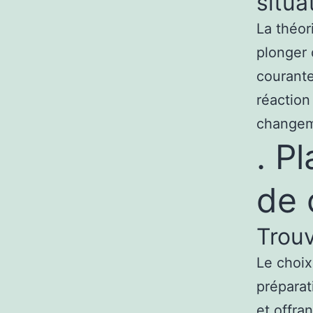
situa
La théor
plonger 
courante
réactio
changem
. P
de 
Trouv
Le choix 
préparat
et offra