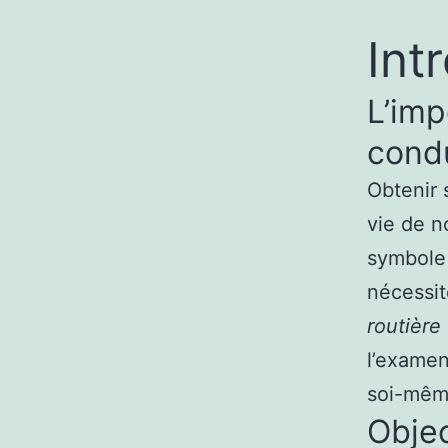
Int
L’imp
cond
Obtenir
vie de n
symbole 
nécessit
routière
l’examen
soi-même
Object