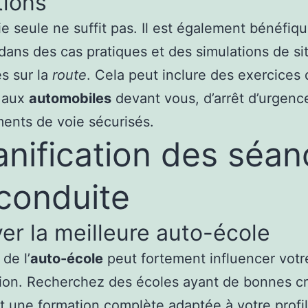
tions
ie seule ne suffit pas. Il est également bénéfiq
dans des cas pratiques et des simulations de si
s sur la
route
. Cela peut inclure des exercices
n aux
automobiles
devant vous, d’arrêt d’urgenc
ents de voie sécurisés.
lanification des séa
conduite
er la meilleure auto-école
de l’
auto-école
peut fortement influencer votr
ion. Recherchez des écoles ayant de bonnes cr
nt une formation complète adaptée à votre profi