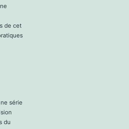
une
s de cet
ratiques
ne série
ision
s du