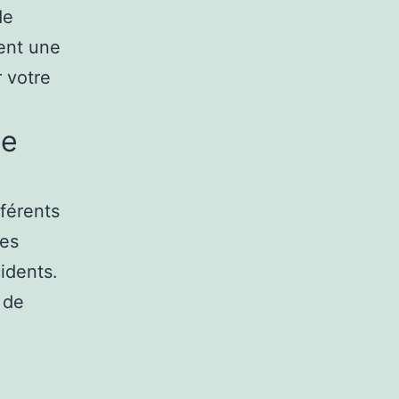
de
sent une
r votre
de
férents
des
cidents.
 de