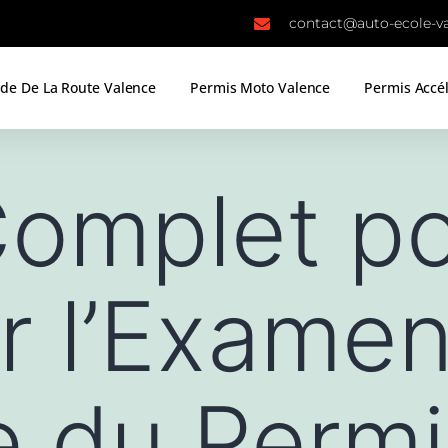
contact@auto-ecole-va
de De La Route Valence
Permis Moto Valence
Permis Accé
Complet p
r l’Exame
e du Perm