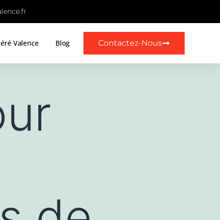
lence.fr
Contactez-Nous
léré Valence
Blog
our
n
is de