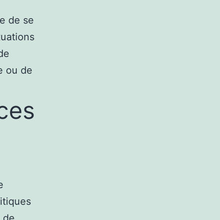
ue de se
tuations
 de
e ou de
nces
e
itiques
l de