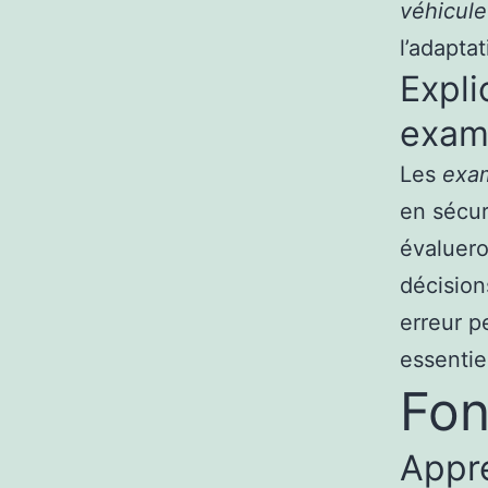
véhicule
l’adapta
Expli
exam
Les
exa
en sécur
évaluero
décision
erreur p
essentiel
Fon
Appre