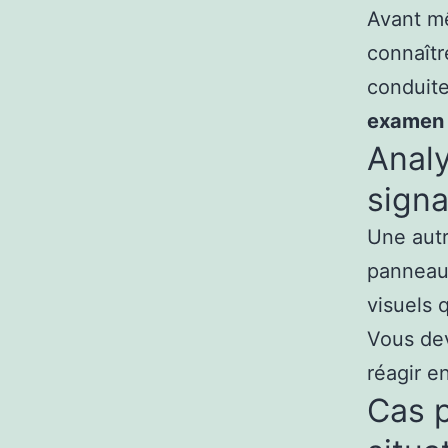
Avant mê
connaîtr
conduite
examen 
Analy
signa
Une autr
panneaux
visuels q
Vous dev
réagir 
Cas p