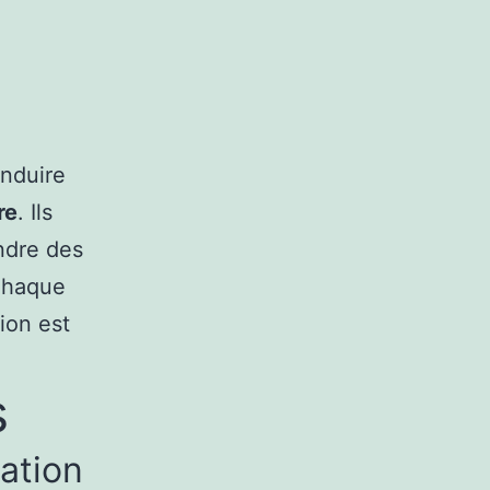
onduire
re
. Ils
endre des
 Chaque
ion est
s
ation